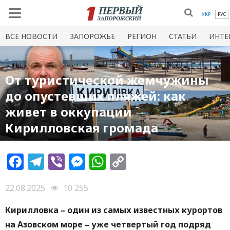
УКР
РУС
ВСЕ НОВОСТИ
ЗАПОРОЖЬЕ
РЕГИОН
СТАТЬИ
ИНТЕ
От туристической жемчужины
до опустевших пляжей: как
живет в оккупации
Кирилловская громада
Facebook
Telegram
Viber
Messenger
WhatsApp
Copy
Link
22.08.2025
10 255
Кирилловка – один из самых известных курортов
на Азовском море – уже четвертый год подряд