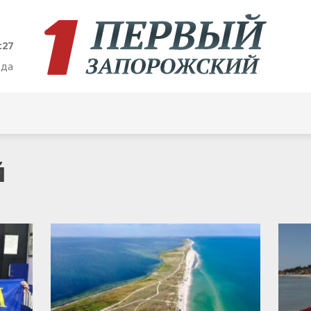
:28
ода
й