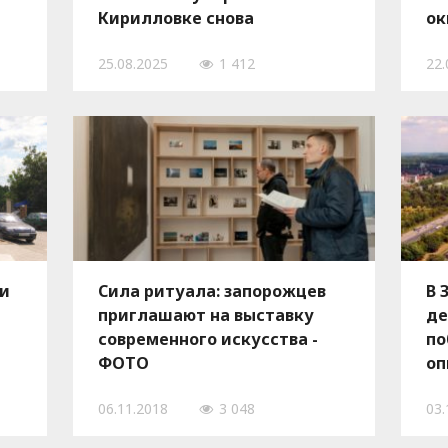
Кирилловке снова
ок
провалился
гр
25.08.2025
1 412
22.
 и
Сила ритуала: запорожцев
В 
приглашают на выставку
де
современного искусства -
по
ФОТО
оп
ра
06.11.2018
3 048
03.
пр