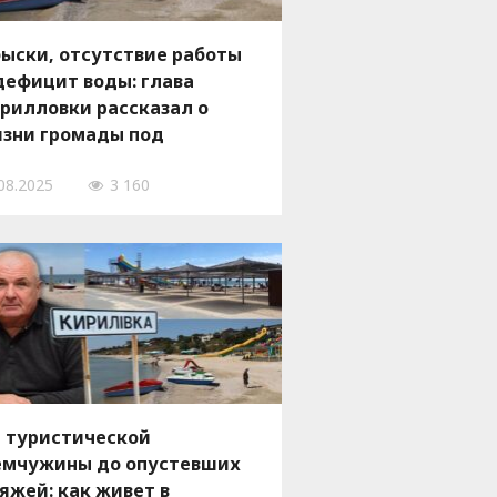
ыски, отсутствие работы
дефицит воды: глава
рилловки рассказал о
зни громады под
ссийской оккупацией
08.2025
3 160
 туристической
мчужины до опустевших
яжей: как живет в