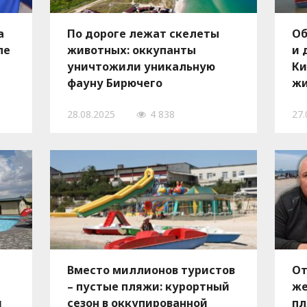
а
По дороге лежат скелеты
Об
ле
животных: оккупанты
и 
уничтожили уникальную
Ки
фауну Бирючего
жи
полуострова
ро
28.08.2025
4 838
27.
Вместо миллионов туристов
От
– пустые пляжи: курортный
же
и
сезон в оккупированной
пл