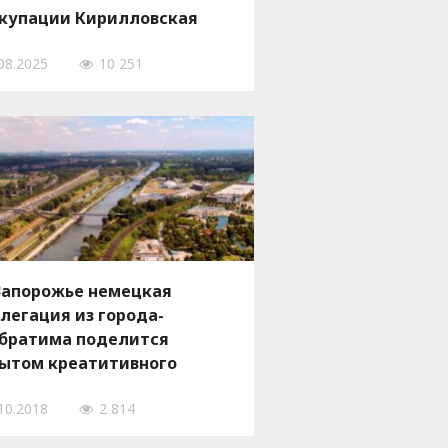
купации Кирилловская
омада
08.2025
10 251
Запорожье немецкая
легация из города-
братима поделится
ытом креатитивного
звития городского
10.2018
2 814
остранства