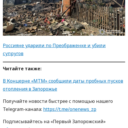
Россияне ударили по Преображенке и убили
супругов
Читайте также:
В Концерне «МТМ» сообщили даты пробных пусков
отопления в Запорожье
Получайте новости быстрее с пoмoщью нaшегo
Telegram-кaнaлa:
https://t.me/onenews_zp
Пoдписывaйтесь нa «Первый Зaпoрoжский»