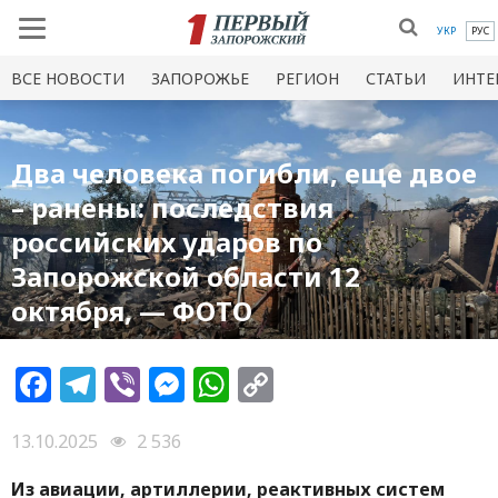
УКР
РУС
ВСЕ НОВОСТИ
ЗАПОРОЖЬЕ
РЕГИОН
СТАТЬИ
ИНТЕ
Два человека погибли, еще двое
– ранены: последствия
российских ударов по
Запорожской области 12
октября, — ФОТО
Facebook
Telegram
Viber
Messenger
WhatsApp
Copy
Link
13.10.2025
2 536
Из авиации, артиллерии, реактивных систем