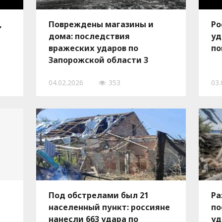
,
Повреждены магазины и
Ро
дома: последствия
уд
вражеских ударов по
по
Запорожской области 3
февраля, — ФОТО
04.02.2026
353
03.
Под обстрелами был 21
Ра
населенный пункт: россияне
по
нанесли 663 удара по
уд