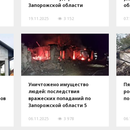
Запорожской области
об
19.11.2025
3 152
07.
Уничтожено имущество
Пя
людей: последствия
ро
ров
вражеских попаданий по
по
Запорожской области 5
ноября, — ФОТО
06.11.2025
3 978
06.