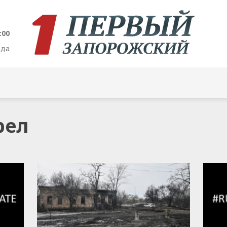
:01
ода
рел