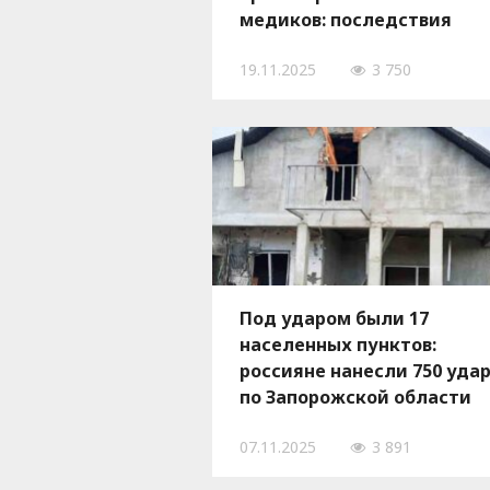
медиков: последствия
российских ударов по
19.11.2025
3 750
Запорожской области 18
ноября, - ФОТО
Под ударом были 17
населенных пунктов:
россияне нанесли 750 уда
по Запорожской области
07.11.2025
3 891