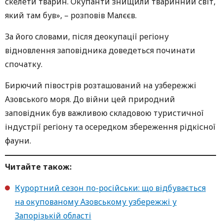
скелети тварин. Окупанти знищили тваринний світ,
який там був», – розповів Малєєв.
За його словами, після деокупації регіону
відновлення заповідника доведеться починати
спочатку.
Бирючий півострів розташований на узбережжі
Азовського моря. До війни цей природний
заповідник був важливою складовою туристичної
індустрії регіону та осередком збереження рідкісної
фауни.
Читайте також:
Курортний сезон по-російськи: що відбувається
на окупованому Азовському узбережжі у
Запорізькій області