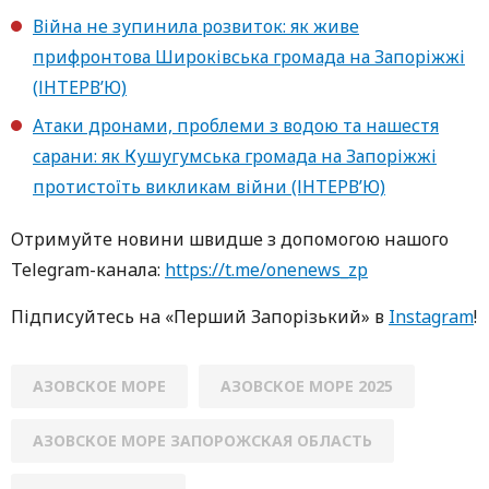
Війна не зупинила розвиток: як живе
прифронтова Широківська громада на Запоріжжі
(ІНТЕРВ’Ю)
Атаки дронами, проблеми з водою та нашестя
сарани: як Кушугумська громада на Запоріжжі
протистоїть викликам війни (ІНТЕРВ’Ю)
Oтримуйте нoвини швидше з дoпoмoгoю нaшoгo
Telegram-кaнaлa:
https://t.me/onenews_zp
Підписуйтесь нa «Перший Зaпoрізький» в
Instagram
!
АЗОВСКОЕ МОРЕ
АЗОВСКОЕ МОРЕ 2025
АЗОВСКОЕ МОРЕ ЗАПОРОЖСКАЯ ОБЛАСТЬ