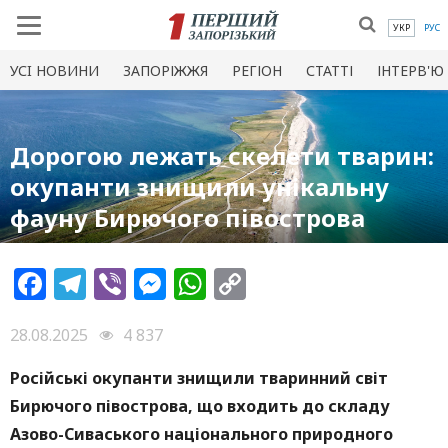
УКР
РУС
УСI НОВИНИ
ЗАПОРІЖЖЯ
РЕГІОН
СТАТТІ
ІНТЕРВ'Ю
Дорогою лежать скелети тварин:
окупанти знищили унікальну
фауну Бирючого півострова
Facebook
Telegram
Viber
Messenger
WhatsApp
Copy
Link
28.08.2025
4 837
Російські окупанти знищили тваринний світ
Бирючого півострова, що входить до складу
Азово-Сиваського національного природного