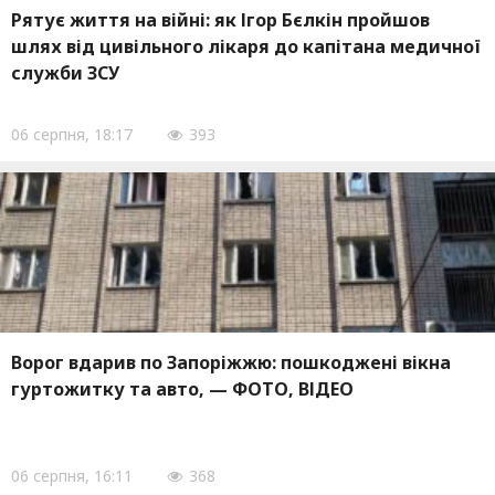
Рятує життя на війні: як Ігор Бєлкін пройшов
шлях від цивільного лікаря до капітана медичної
служби ЗСУ
06 серпня, 18:17
393
Ворог вдарив по Запоріжжю: пошкоджені вікна
гуртожитку та авто, — ФОТО, ВІДЕО
06 серпня, 16:11
368