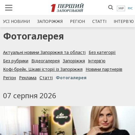
УКР
РУС
УСI НОВИНИ
ЗАПОРІЖЖЯ
РЕГІОН
СТАТТІ
ІНТЕРВ'Ю
Фотогалерея
Актуальні новини Запоріжжя та області
Без категорії
Без рубрики
Відеогалерея
Запоріжжя
Інтерв'ю
Кофі-брейк. Цікаві історії із Запоріжжя
Новини партнерів
Регіон
Реклама
Статті
Фотогалерея
07 серпня 2026