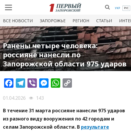
УКР
РУС
ВСЕ НОВОСТИ
ЗАПОРОЖЬЕ
РЕГИОН
СТАТЬИ
ИНТЕ
Ранены четыре человека:
россияне нанесли по
Запорожской области 975 ударов
Facebook
Telegram
Viber
Messenger
WhatsApp
Copy
Link
01.04.2026
143
В течение 31 марта россияне нанесли 975 ударов
из разного виду вооружения по 42 городам и
селам Запорожской области. В
результате