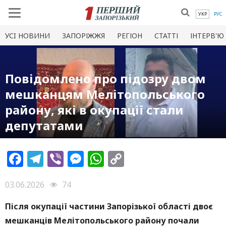
УКР
РУС
УСI НОВИНИ
ЗАПОРІЖЖЯ
РЕГІОН
СТАТТІ
ІНТЕРВ'Ю
Повідомлено про підозру двом
мешканцям Мелітопольського
району, які в окупації стали
депутатами
Facebook
Telegram
Viber
Messenger
WhatsApp
Copy
Link
03.06.2026
74
Після окупації частини Запорізької області двоє
мешканців Мелітопольського району почали