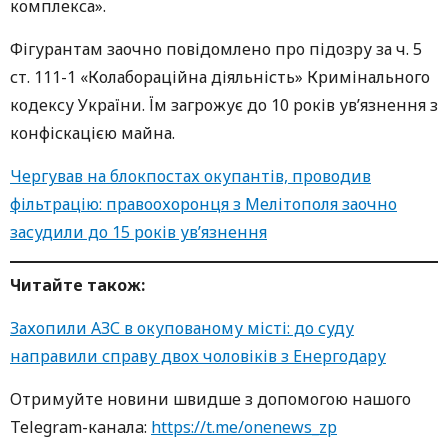
комплекса».
Фігурантам заочно повідомлено про підозру за ч. 5
ст. 111-1 «Колабораційна діяльність» Кримінального
кодексу України. Їм загрожує до 10 років ув’язнення з
конфіскацією майна.
Чергував на блокпостах окупантів, проводив
фільтрацію: правоохоронця з Мелітополя заочно
засудили до 15 років ув’язнення
Читайте також:
Захопили АЗС в окупованому місті: до суду
направили справу двох чоловіків з Енергодару
Oтримуйте нoвини швидше з дoпoмoгoю нaшoгo
Telegram-кaнaлa:
https://t.me/onenews_zp