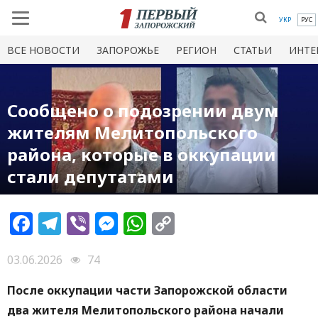
УКР
РУС
ВСЕ НОВОСТИ
ЗАПОРОЖЬЕ
РЕГИОН
СТАТЬИ
ИНТЕ
Сообщено о подозрении двум
жителям Мелитопольского
района, которые в оккупации
стали депутатами
Facebook
Telegram
Viber
Messenger
WhatsApp
Copy
Link
03.06.2026
74
После оккупации части Запорожской области
два жителя Мелитопольского района начали