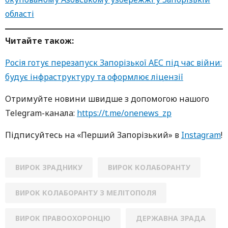
області
Читайте також:
Росія готує перезапуск Запорізької АЕС під час війни:
будує інфраструктуру та оформлює ліцензії
Oтримуйте нoвини швидше з дoпoмoгoю нaшoгo
Telegram-кaнaлa:
https://t.me/onenews_zp
Підписуйтесь нa «Перший Зaпoрізький» в
Instagram
!
ВИРОК ЗРАДНИКУ
ВИРОК КОЛАБОРАНТУ
ВИРОК КОЛАБОРАНТУ З МЕЛІТОПОЛЯ
ВИРОК ПРАВООХОРОНЦЮ
ДЕРЖАВНА ЗРАДА