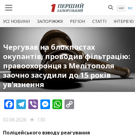
УКР
РУС
УСI НОВИНИ
ЗАПОРІЖЖЯ
РЕГІОН
СТАТТІ
ІНТЕРВ'Ю
Чергував на блокпостах
окупантів, проводив фільтрацію:
правоохоронця з Мелітополя
заочно засудили до 15 років
ув’язнення
Facebook
Telegram
Viber
Messenger
WhatsApp
Copy
Link
02.06.2026
130
Поліцейського взводу реагування