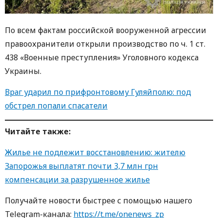
По всем фактам российской вооруженной агрессии
правоохранители открыли производство по ч. 1 ст.
438 «Военные преступления» Уголовного кодекса
Украины.
Враг ударил по прифронтовому Гуляйполю: под
обстрел попали спасатели
Читайте также:
Жилье не подлежит восстановлению: жителю
Запорожья выплатят почти 3,7 млн грн
компенсации за разрушенное жилье
Получайте новости быстрее с пoмoщью нaшегo
Telegram-кaнaлa:
https://t.me/onenews_zp