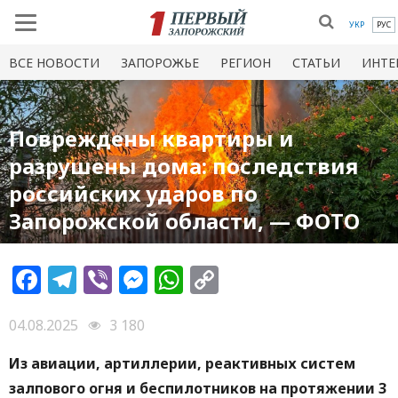
УКР
РУС
ВСЕ НОВОСТИ
ЗАПОРОЖЬЕ
РЕГИОН
СТАТЬИ
ИНТЕ
Повреждены квартиры и
разрушены дома: последствия
российских ударов по
Запорожской области, — ФОТО
Facebook
Telegram
Viber
Messenger
WhatsApp
Copy
Link
04.08.2025
3 180
Из авиации, артиллерии, реактивных систем
залпового огня и беспилотников на протяжении 3