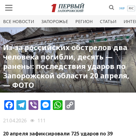
УКР
РУС
ВСЕ НОВОСТИ
ЗАПОРОЖЬЕ
РЕГИОН
СТАТЬИ
ИНТЕ
Из-за российских обстрелов два
человека погибли, десять —
ранены: последствия ударов по
Запорожской области 20 апреля,
— ФОТО
Facebook
Telegram
Viber
Messenger
WhatsApp
Copy
Link
21.04.2026
111
20 апреля зафиксировали 725 ударов по 39