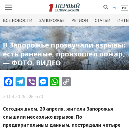
УКР
РУС
ВСЕ НОВОСТИ
ЗАПОРОЖЬЕ
РЕГИОН
СТАТЬИ
ИНТЕ
В Запорожье прозвучали взрывы:
есть раненые, произошел пожар,
— ФОТО, ВИДЕО
Facebook
Telegram
Viber
Messenger
WhatsApp
Copy
Link
20.04.2026
670
Сегодня днем, 20 апреля, жители Запорожья
слышали несколько взрывов. По
предварительным данным, пострадали четыре