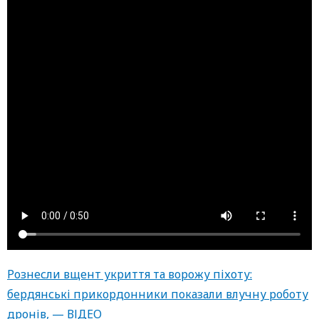
Рознесли вщент укриття та ворожу піхоту:
бердянські прикордонники показали влучну роботу
дронів, — ВІДЕО