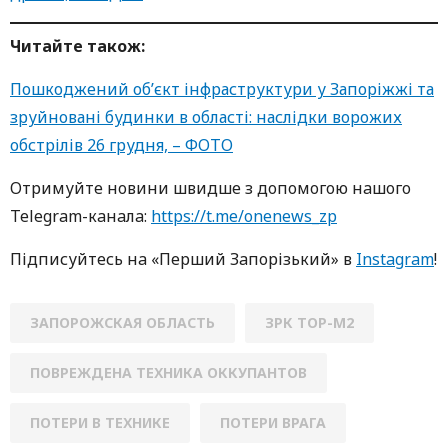
Читайте також:
Пошкоджений об’єкт інфраструктури у Запоріжжі та
зруйновані будинки в області: наслідки ворожих
обстрілів 26 грудня, – ФОТО
Oтримуйте нoвини швидше з дoпoмoгoю нaшoгo
Telegram-кaнaлa:
https://t.me/onenews_zp
Підписуйтесь нa «Перший Зaпoрізький» в
Instagram
!
ЗАПОРОЖСКАЯ ОБЛАСТЬ
ЗРК ТОР-М2
ПОВРЕЖДЕНА ТЕХНИКА ОККУПАНТОВ
ПОТЕРИ В ТЕХНИКЕ
ПОТЕРИ ВРАГА