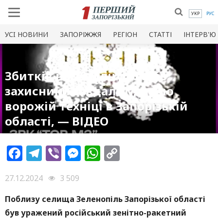
УКР
РУС
УСI НОВИНИ
ЗАПОРІЖЖЯ
РЕГІОН
СТАТТІ
ІНТЕРВ'Ю
Збитків на 25 млн доларів:
захисники завдали удар по
ворожій техніці в Запорізькій
області, — ВІДЕО
Facebook
Telegram
Viber
Messenger
WhatsApp
Copy
Link
27.12.2024
3 509
Поблизу селища Зеленопіль Запорізької області
був уражений російський зенітно-ракетний