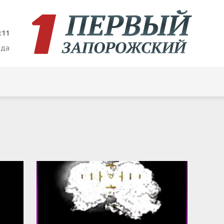
:12
ода