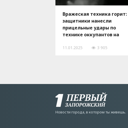
Вражеская техника горит:
защитники нанесли
прицельные удары по
технике оккупантов на
Запорожском направлении,
11.01.2025
3 905
ВИДЕО
Новости города, в котором ты живешь.