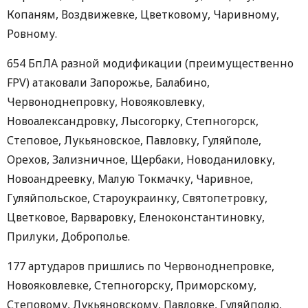
Копаням, Воздвижевке, Цветковому, Чаривному,
Ровному.
654 БпЛА разной модификации (преимущественно
FPV) атаковали Запорожье, Балабино,
Червоноднепровку, Новояковлевку,
Новоалександровку, Лысогорку, Степногорск,
Степовое, Лукьяновское, Павловку, Гуляйполе,
Орехов, Зализничное, Щербаки, Новоданиловку,
Новоандреевку, Малую Токмачку, Чаривное,
Гуляйпольское, Староукраинку, Святопетровку,
Цветковое, Варваровку, Еленоконстантиновку,
Прилуки, Доброполье.
177 артударов пришлись по Червоноднепровке,
Новояковлевке, Степногорску, Приморскому,
Степовому, Лукьяновскому, Павловке, Гуляйполю,