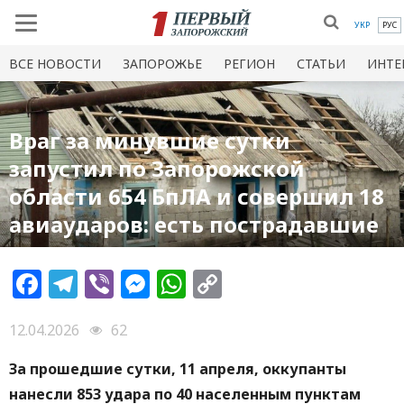
УКР
РУС
ВСЕ НОВОСТИ
ЗАПОРОЖЬЕ
РЕГИОН
СТАТЬИ
ИНТЕ
Враг за минувшие сутки
запустил по Запорожской
области 654 БпЛА и совершил 18
авиаударов: есть пострадавшие
Facebook
Telegram
Viber
Messenger
WhatsApp
Copy
Link
12.04.2026
62
За прошедшие сутки, 11 апреля, оккупанты
нанесли 853 удара по 40 населенным пунктам