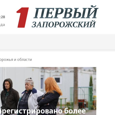
:29
ода
орожья и области
арегистрировано более