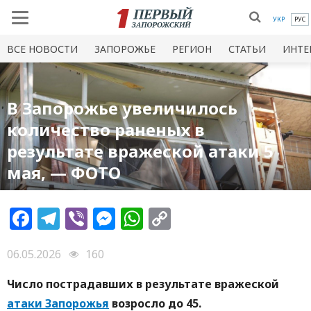
УКР
РУС
ВСЕ НОВОСТИ
ЗАПОРОЖЬЕ
РЕГИОН
СТАТЬИ
ИНТЕ
В Запорожье увеличилось
количество раненых в
результате вражеской атаки 5
мая, — ФОТО
Facebook
Telegram
Viber
Messenger
WhatsApp
Copy
Link
06.05.2026
160
Число пострадавших в результате вражеской
атаки Запорожья
возросло до 45.