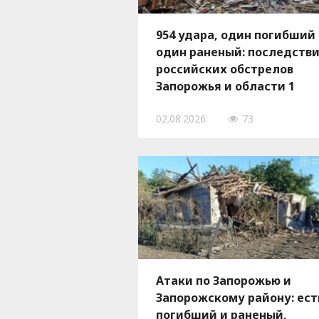
954 удара, один погибший
один раненый: последств
российских обстрелов
Запорожья и области 1
августа, — ФОТО
02.08.2026
73
Атаки по Запорожью и
Запорожскому району: ест
погибший и раненый,