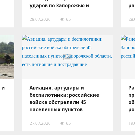
ударов по Запорожью и
ра
области 27 июля, — ФОТО
по
28.07.2026
65
28.
се
 и
Авиация, артудары и
Ра
беспилотники: российские
пр
войска обстреляли 45
об
населенных пунктов
ро
Запорожской области, есть
27.07.2026
65
19.
погибшие и пострадавшие