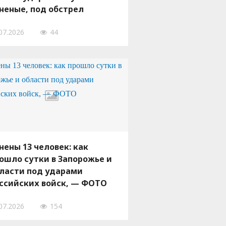
неные, под обстрел
пали десятки городов и
07.2026
44
л
нены 13 человек: как
ошло сутки в Запорожье и
ласти под ударами
ссийских войск, — ФОТО
07.2026
154