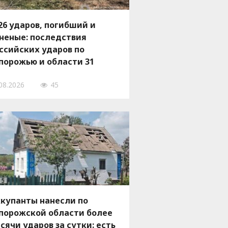
26 ударов, погибший и
неные: последствия
ссийских ударов по
порожью и области 31
ля, — ФОТО
08.2026
45
купанты нанесли по
порожской области более
сячи ударов за сутки: есть