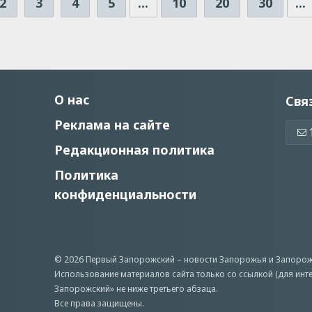
2
3
4
5
...
10
20
30
...
О нас
Свя
Реклама на сайте
Редакционная политика
Политика
конфиденциальности
© 2026 Первый Запорожский –
новости Запорожья
и Запорож
Использование материалов сайта только со ссылкой (для инт
Запорожский» не ниже третьего абзаца.
Все права защищены.