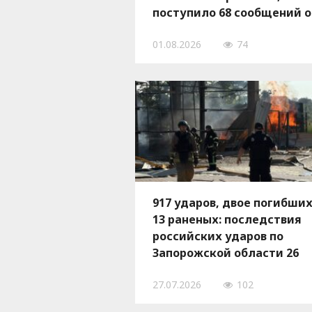
поступило 68 сообщений о
повреждениях
01.08.2026
74
917 ударов, двое погибших
13 раненых: последствия
российских ударов по
Запорожской области 26
июля, — ФОТО
27.07.2026
102