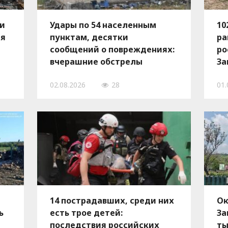
 и
Удары по 54 населенным
10
ия
пунктам, десятки
ра
сообщений о повреждениях:
ро
вчерашние обстрелы
За
Запорожской области
ию
02.08.2026
28
01.
унесли жизнь мужчины, есть
раненый
14 пострадавших, среди них
Ок
ь
есть трое детей:
За
последствия российских
ты