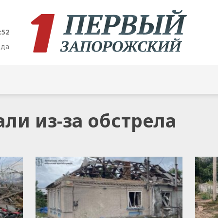
:53
ода
али из-за обстрела