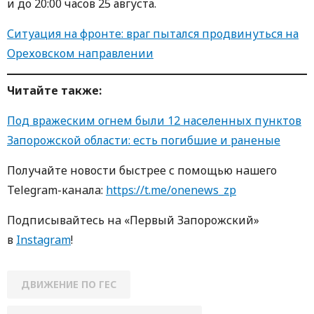
и до 20:00 часов 25 августа.
Ситуация на фронте: враг пытался продвинуться на
Ореховском направлении
Читайте также:
Под вражеским огнем были 12 населенных пунктов
Запорожской области: есть погибшие и раненые
Получайте новости быстрее с пoмoщью нaшегo
Telegram-кaнaлa:
https://t.me/onenews_zp
Пoдписывaйтесь нa «Первый Зaпoрoжский»
в
Instagram
!
ДВИЖЕНИЕ ПО ГЕС