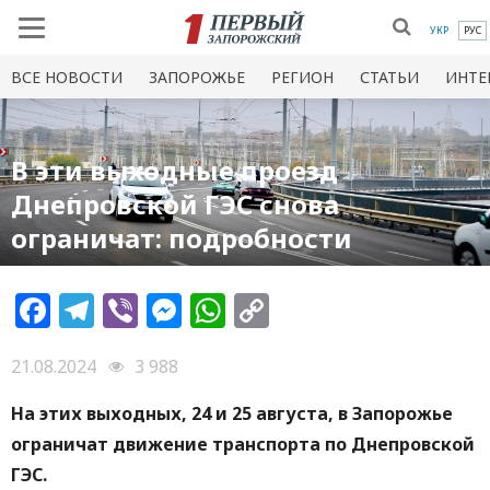
УКР
РУС
ВСЕ НОВОСТИ
ЗАПОРОЖЬЕ
РЕГИОН
СТАТЬИ
ИНТЕ
В эти выходные проезд
Днепровской ГЭС снова
ограничат: подробности
Facebook
Telegram
Viber
Messenger
WhatsApp
Copy
Link
21.08.2024
3 988
На этих выходных, 24 и 25 августа, в Запорожье
ограничат движение транспорта по Днепровской
ГЭС.