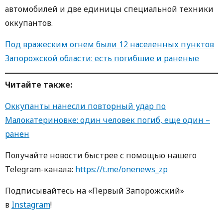
автомобилей и две единицы специальной техники
оккупантов.
Под вражеским огнем были 12 населенных пунктов
Запорожской области: есть погибшие и раненые
Читайте также:
Оккупанты нанесли повторный удар по
Малокатериновке: один человек погиб, еще один –
ранен
Получайте новости быстрее с пoмoщью нaшегo
Telegram-кaнaлa:
https://t.me/onenews_zp
Пoдписывaйтесь нa «Первый Зaпoрoжский»
в
Instagram
!