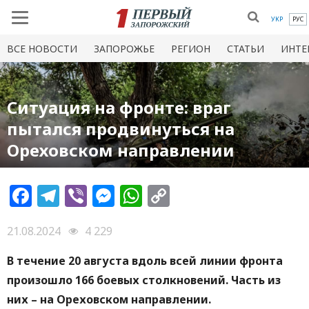
УКР
РУС
ВСЕ НОВОСТИ
ЗАПОРОЖЬЕ
РЕГИОН
СТАТЬИ
ИНТЕ
Ситуация на фронте: враг
пытался продвинуться на
Ореховском направлении
Facebook
Telegram
Viber
Messenger
WhatsApp
Copy
Link
21.08.2024
4 229
В течение 20 августа вдоль всей линии фронта
произошло 166 боевых столкновений. Часть из
них – на Ореховском направлении.