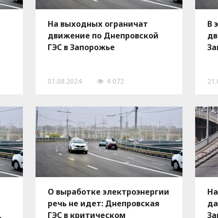
На выходных ограничат
В 
движение по Днепровской
дв
ГЭС в Запорожье
За
01.08.2024
4 072
21.
О выработке электроэнергии
На
речь не идет: Днепровская
да
,
ГЭС в критическом
За