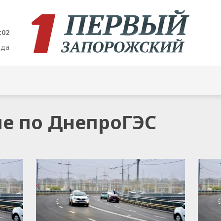
:02
ода
ие по ДнепроГЭС