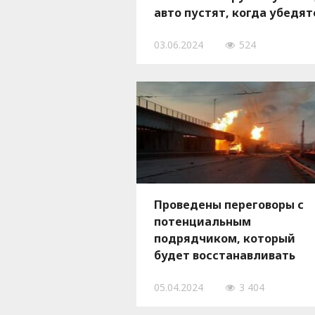
авто пустят, когда убедят
в безопасности движения
03.06.2024
524
Проведены переговоры с
потенциальным
подрядчиком, который
будет восстанавливать
дорожное полотно на
05.04.2024
3 404
ДнепроГЭС