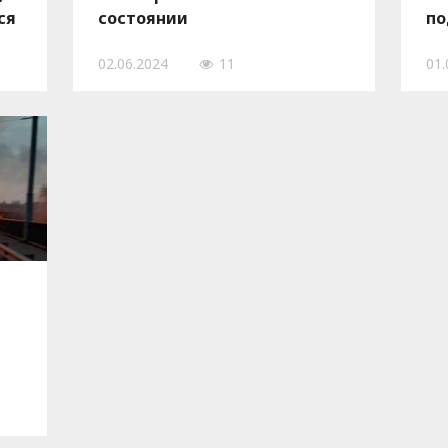
ся
состоянии
по
02.06.2024
11
01.