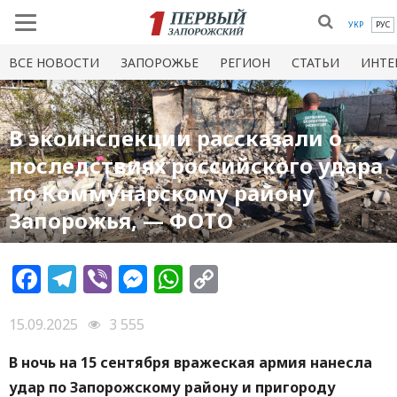
УКР
РУС
ВСЕ НОВОСТИ
ЗАПОРОЖЬЕ
РЕГИОН
СТАТЬИ
ИНТЕ
В экоинспекции рассказали о
последствиях российского удара
по Коммунарскому району
Запорожья, — ФОТО
Facebook
Telegram
Viber
Messenger
WhatsApp
Copy
Link
15.09.2025
3 555
В ночь на 15 сентября вражеская армия нанесла
удар по Запорожскому району и пригороду