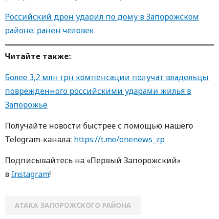
Российский дрон ударил по дому в Запорожском
районе: ранен человек
Читайте также:
Более 3,2 млн грн компенсации получат владельцы
поврежденного российскими ударами жилья в
Запорожье
Получайте новости быстрее с пoмoщью нaшегo
Telegram-кaнaлa:
https://t.me/onenews_zp
Пoдписывaйтесь нa «Первый Зaпoрoжский»
в
Instagram
!
АТАКА ЗАПОРОЖСКОГО РАЙОНА