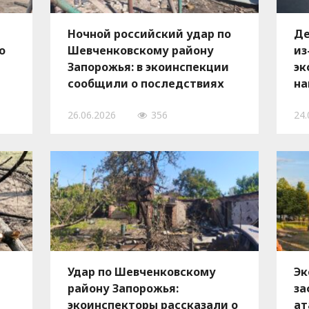
Ночной российский удар по
Де
о
Шевченковскому району
из
Запорожья: в экоинспекции
эк
сообщили о последствиях
на
атаки, — ФОТО
во
26.06.2026
356
24.
об
Удар по Шевченковскому
Эк
району Запорожья:
за
экоинспекторы рассказали о
ат