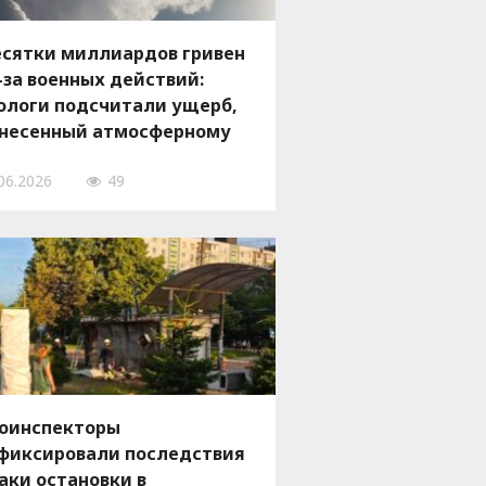
сятки миллиардов гривен
-за военных действий:
ологи подсчитали ущерб,
несенный атмосферному
здуху Запорожской
06.2026
49
ласти
оинспекторы
фиксировали последствия
аки остановки в