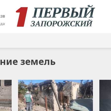
:39
ода
ение земель