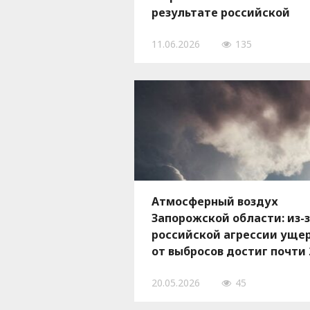
результате российской
атаки
11.06.2026
135
Атмосферный воздух
Запорожской области: из-
российской агрессии уще
от выбросов достиг почти 
миллиардов гривен
20.05.2026
45