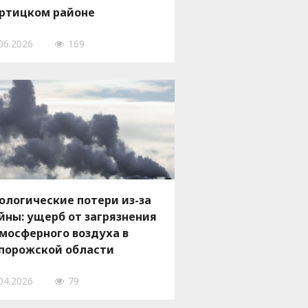
ртицком районе
порожья 8 июня
06.2026
169
ологические потери из-за
йны: ущерб от загрязнения
мосферного воздуха в
порожской области
евысил два десятка
04.2026
79
ллиардов гривен