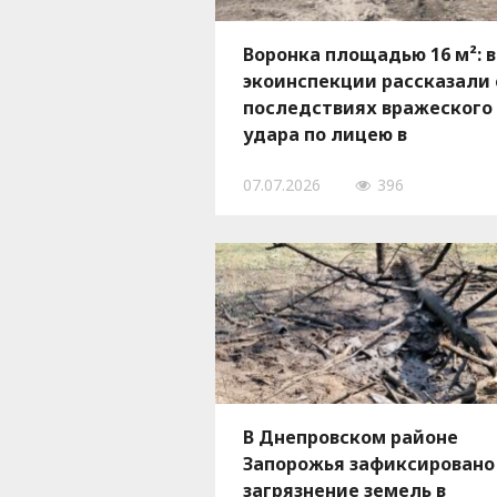
Воронка площадью 16 м²: в
экоинспекции рассказали 
последствиях вражеского
удара по лицею в
Запорожской области, —
07.07.2026
396
ФОТО
В Днепровском районе
Запорожья зафиксировано
загрязнение земель в