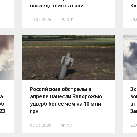
последствиях атаки
Хо
За
10.06.2026
341
09.
Российские обстрелы в
Эк
за
апреле нанесли Запорожью
во
рб
ущерб более чем на 10 млн
ат
23
грн
За
пр
07.05.2026
97
23.
ми