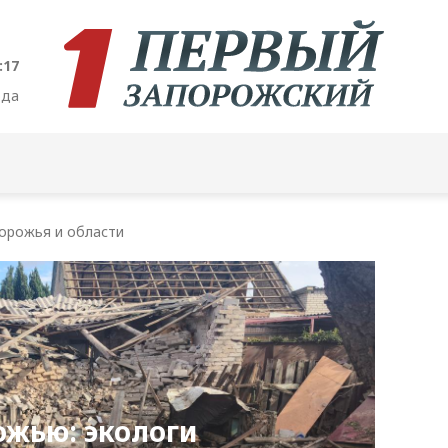
:19
ода
орожья и области
ожью: экологи