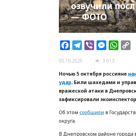
озвучили посл
— ФОТО
Facebook
Telegram
Viber
Messe
Wh
L
05.10.2025
3 013
Ночью 5 октября россияне
на
удар
. Били шахедами и упр
вражеской атаки в Днепровс
зафиксировали экоинспектор
Об этом
сообщили
в Государст
округа.
В Днепровском районе города в