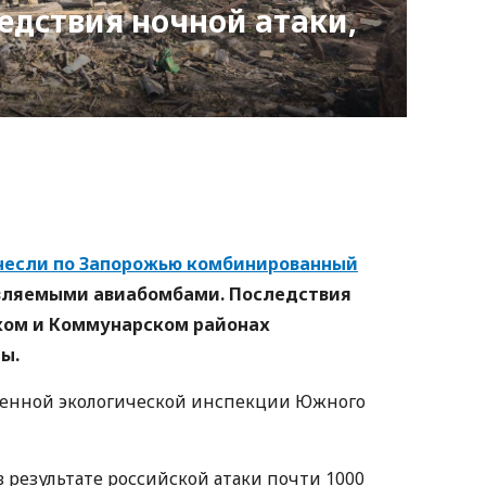
едствия ночной атаки,
nger
atsApp
Copy
ink
несли по Запорожью комбинированный
авляемыми авиабомбами. Последствия
ком и Коммунарском районах
ы.
венной экологической инспекции Южного
 результате российской атаки почти 1000