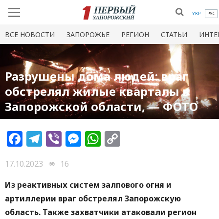
УКР
РУС
ВСЕ НОВОСТИ
ЗАПОРОЖЬЕ
РЕГИОН
СТАТЬИ
ИНТЕ
Разрушены дома людей: враг
обстрелял жилые кварталы в
Запорожской области, — ФОТО
Facebook
Telegram
Viber
Messenger
WhatsApp
Copy
Link
17.10.2023
16
Из реактивных систем залпового огня и
артиллерии враг обстрелял Запорожскую
область. Также захватчики атаковали регион