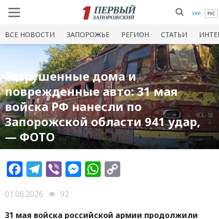
УКР
РУС
ВСЕ НОВОСТИ
ЗАПОРОЖЬЕ
РЕГИОН
СТАТЬИ
ИНТЕ
Разрушенные дома и
поврежденные авто: 31 мая
войска РФ нанесли по
Запорожской области 941 удар,
— ФОТО
Facebook
Telegram
Viber
Messenger
WhatsApp
Copy
Link
01.06.2026
92
31 мая войска российской армии продолжили