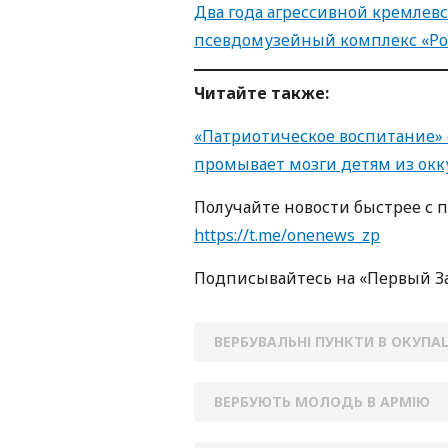
Два года агрессивной кремлевс
псевдомузейный комплекс «Ро
Читайте также:
«Патриотическое воспитание» о
промывает мозги детям из окк
Получайте новости быстрее с 
https://t.me/onenews_zp
Подписывайтесь на «Первый З
ВЕРБУВАЛЬНІ ПУНКТИ В ОКУПАЦ
ВЕРБУЮТЬ МОЛОДЬ В АРМІЮ