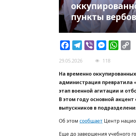
оккупированн
пункты вербо
Facebook
Telegram
Viber
Messe
Wh
L
29.05.2026
118
На временно оккупированных
администрация превратила «
этап военной агитации и от
В этом году основной акцент
выпускников в подразделени
Об этом
сообщает
Центр национ
Еще до завершения учебного г