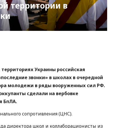
ой территории в
вки
nger
atsApp
Copy
ink
 территориях Украины российская
последние звонки» в школах в очередной
бора молодежи в ряды вооруженных сил РФ.
 оккупанты сделали на вербовке
я БпЛА.
ального сопротивления (ЦНС).
ода директора школ и коллаборационисты из