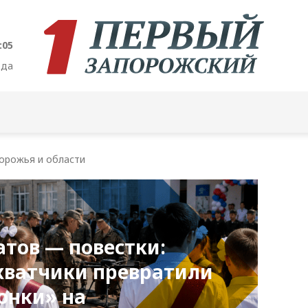
:06
ода
орожья и области
атов — повестки:
хватчики превратили
онки» на