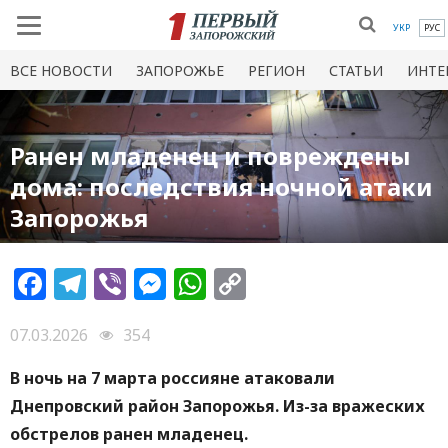
УКР
РУС
ВСЕ НОВОСТИ
ЗАПОРОЖЬЕ
РЕГИОН
СТАТЬИ
ИНТЕ
Ранен младенец и повреждены
дома: последствия ночной атаки
Запорожья
Facebook
Telegram
Viber
Messenger
WhatsApp
Copy
Link
07.03.2026
354
В ночь на 7 марта россияне атаковали
Днепровский район Запорожья. Из-за вражеских
обстрелов ранен младенец.