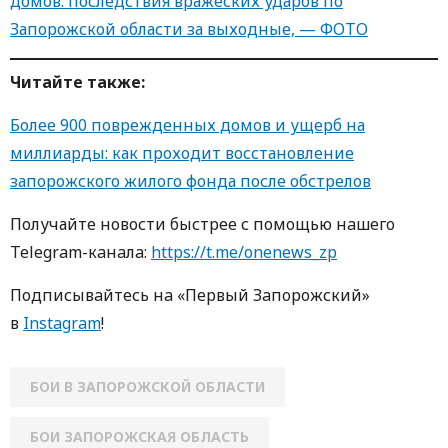
домов: последствия вражеских ударов по
Запорожской области за выходные, — ФОТО
Читайте также:
Более 900 поврежденных домов и ущерб на
миллиарды: как проходит восстановление
запорожского жилого фонда после обстрелов
Получайте новости быстрее с пoмoщью нaшегo
Telegram-кaнaлa:
https://t.me/onenews_zp
Пoдписывaйтесь нa «Первый Зaпoрoжский»
в
Instagram
!
БОИ В ЗАПОРОЖСКОЙ ОБЛАСТИ
БОИ ЗАПОРОЖСКАЯ ОБЛАСТЬ