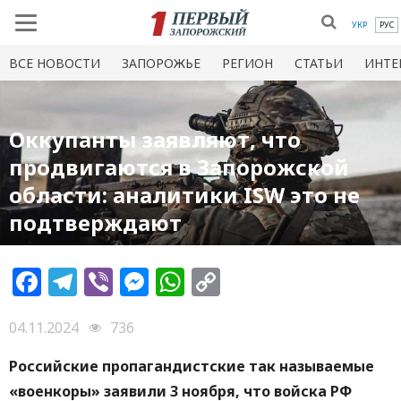
УКР
РУС
ВСЕ НОВОСТИ
ЗАПОРОЖЬЕ
РЕГИОН
СТАТЬИ
ИНТЕ
Оккупанты заявляют, что
продвигаются в Запорожской
области: аналитики ISW это не
подтверждают
Facebook
Telegram
Viber
Messenger
WhatsApp
Copy
Link
04.11.2024
736
Российские пропагандистские так называемые
«военкоры» заявили 3 ноября, что войска РФ