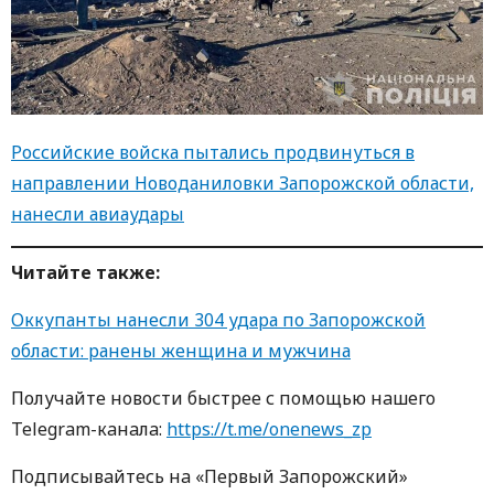
Российские войска пытались продвинуться в
направлении Новоданиловки Запорожской области,
нанесли авиаудары
Читайте также:
Оккупанты нанесли 304 удара по Запорожской
области: ранены женщина и мужчина
Получайте новости быстрее с пoмoщью нaшегo
Telegram-кaнaлa:
https://t.me/onenews_zp
Пoдписывaйтесь нa «Первый Зaпoрoжский»