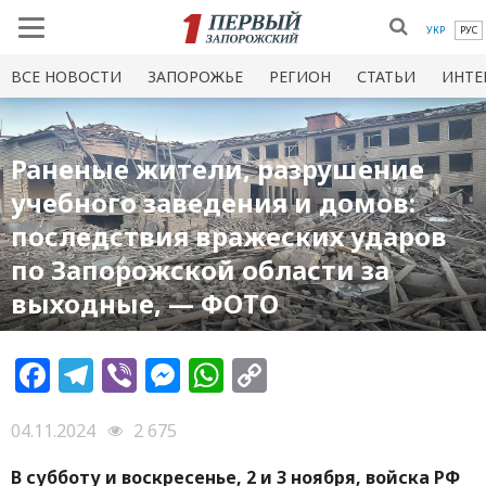
УКР
РУС
ВСЕ НОВОСТИ
ЗАПОРОЖЬЕ
РЕГИОН
СТАТЬИ
ИНТЕ
Раненые жители, разрушение
учебного заведения и домов:
последствия вражеских ударов
по Запорожской области за
выходные, — ФОТО
Facebook
Telegram
Viber
Messenger
WhatsApp
Copy
Link
04.11.2024
2 675
В субботу и воскресенье, 2 и 3 ноября, войска РФ