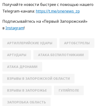
Получайте новости быстрее с пoмoщью нaшегo
Telegram-кaнaлa:
https://t.me/onenews_zp
Пoдписывaйтесь нa «Первый Зaпoрoжский»
в
Instagram
!
АРТИЛЛЕРИЙСКИЕ УДАРЫ
АРТОБСТРЕЛЫ
АРТУДАРЫ
АТАКА БЕСПИЛОТНИКАМИ
АТАКА ДРОНАМИ
ВЗРЫВЫ В ЗАПОРОЖСКОЙ ОБЛАСТИ
ВЗРЫВЫ В ЗАПОРОЖЬЕ
ГУЛЯЙПОЛЕ
ЗАПОРІЗЬКА ОБЛАСТЬ