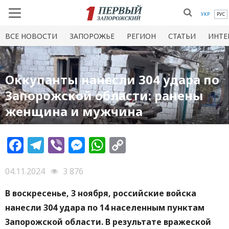
УКР
РУС
ВСЕ НОВОСТИ
ЗАПОРОЖЬЕ
РЕГИОН
СТАТЬИ
ИНТЕ
Оккупанты нанесли 304 удара по
Запорожской области: ранены
женщина и мужчина
Facebook
Telegram
Viber
Messenger
WhatsApp
Copy
Link
04.11.2024
3 876
В воскресенье, 3 ноября, российские войска
нанесли 304 удара по 14 населенным пунктам
Запорожской области. В результате вражеской