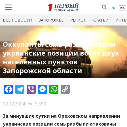
УКР
РУС
ВСЕ НОВОСТИ
ЗАПОРОЖЬЕ
РЕГИОН
СТАТЬИ
ИНТЕ
Оккупанты семь раз атаковали
украинские позиции возле двух
населенных пунктов
Запорожской области
Facebook
Telegram
Viber
Messenger
WhatsApp
Copy
Link
22.12.2024
3 550
За минувшие сутки на Ореховском направлении
украинские позиции семь раз были атакованы