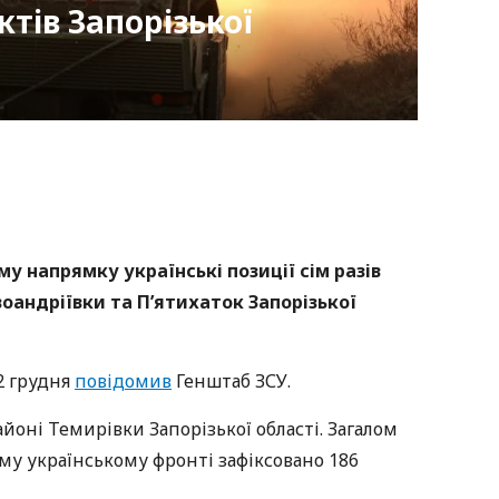
тів Запорізької
nger
atsApp
Copy
ink
му напрямку українські позиції сім разів
оандріївки та П’ятихаток Запорізької
2 грудня
повідомив
Генштаб ЗСУ.
айоні Темирівки Запорізької області. Загалом
му українському фронті зафіксовано 186