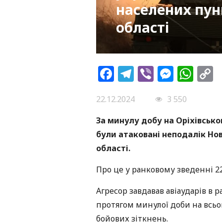
населених пунк
області
Facebook
Telegram
Viber
Messe
Wh
L
22.12.2024
3 550
За минулу добу на Оріхівсько
були атаковані неподалік Нов
області.
Про це у ранковому зведенні 2
Агресор завдавав авіаударів в р
протягом минулої доби на всьо
бойових зіткнень.