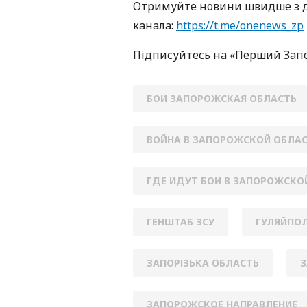
Oтримуйте нoвини швидше з д
кaнaлa:
https://t.me/onenews_zp
Підписуйтесь нa «Перший Зaп
БОИ ЗАПОРОЖСКАЯ ОБЛАСТЬ
ВОЙНА В ЗАПОРОЖСКОЙ ОБЛА
ГДЕ ИДУТ БОИ В ЗАПОРОЖСКО
ГЕНШТАБ ЗСУ
ГУЛЯЙПОЛ
ЗАПОРІЗЬКА ОБЛАСТЬ
З
ЗАПОРОЖСКОЕ НАПРАВЛЕНИЕ