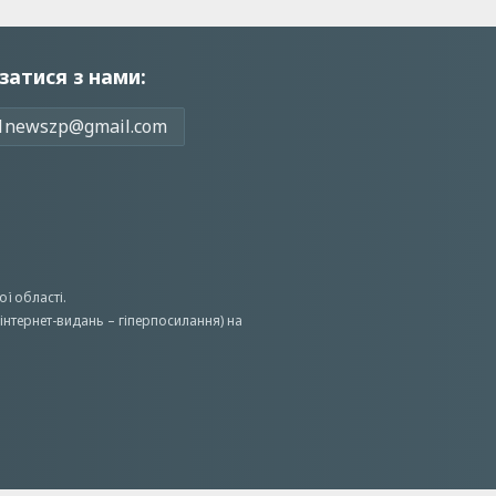
затися з нами:
1newszp@gmail.com
ої області.
інтернет-видань – гіперпосилання) на