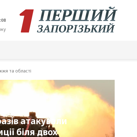
:09
оку
жжя та області
разів атакували
иції біля двох