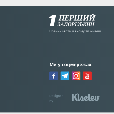
Новини мiста, в якому ти живеш.
Ми у соцмережах:
Designed
by