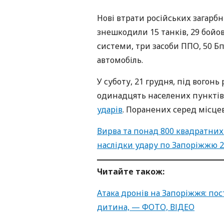
Нові втрати російських загарбни
знешкодили 15 танків, 29 бойо
системи, три засоби ППО, 50 Б
автомобіль.
У суботу, 21 грудня, під вогон
одинадцять населених пунктів 
ударів
. Поранених серед місце
Вирва та понад 800 квадратних 
наслідки удару по Запоріжжю 
Читайте також:
Атака дронів на Запоріжжя: по
дитина, — ФОТО, ВІДЕО