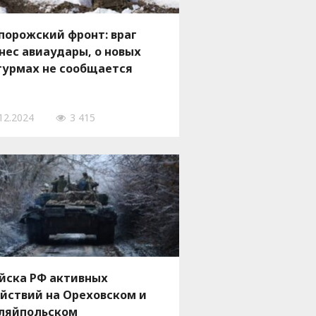
порожский фронт: враг
нес авиаудары, о новых
урмах не сообщается
12.2024
3 415
йска РФ активных
йствий на Ореховском и
ляйпольском