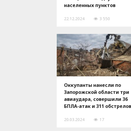
населенных пунктов
Запорожской области
22.12.2024
3 550
Оккупанты нанесли по
Запорожской области три
авиаудара, совершили 36
БПЛА-атак и 311 обстрело
из РСЗО и артиллерии, —
20.03.2024
17
ФОТО