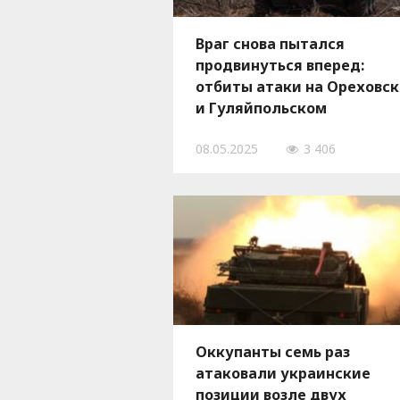
Враг снова пытался
продвинуться вперед:
отбиты атаки на Ореховс
и Гуляйпольском
направлениях
08.05.2025
3 406
Оккупанты семь раз
атаковали украинские
позиции возле двух