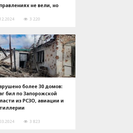
правлениях не вели, но
урмовали украинские
12.2024
3 220
зиции возле двух
порожских сел
зрушено более 30 домов:
аг бил по Запорожской
ласти из РСЗО, авиации и
тиллерии
03.2024
3 823