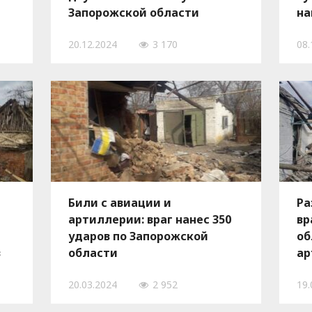
Запорожской области
на
шт
20.12.2024
3 170
08.
по
за
Били с авиации и
Ра
артиллерии: враг нанес 350
вр
ударов по Запорожской
об
в
области
ар
20.03.2024
2 952
19.