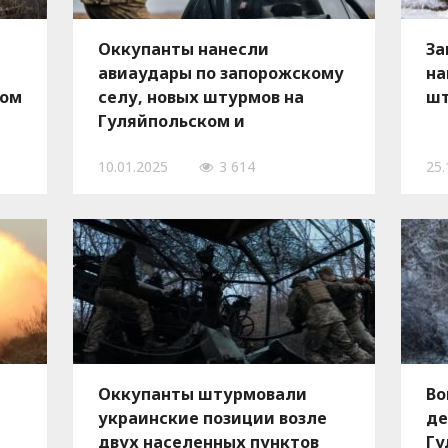
Оккупанты нанесли
За
авиаудары по запорожскому
на
ком
селу, новых штурмов на
шт
Гуляйпольском и
Ореховском направлениях
10.01.2025
3 614
25.
не было
Оккупанты штурмовали
Во
украинские позиции возле
де
двух населенных пунктов
Гу