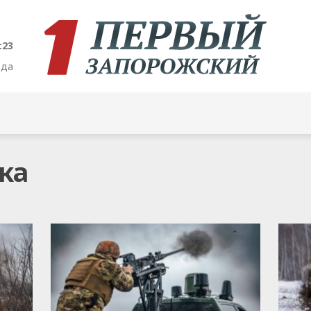
:24
ода
ка