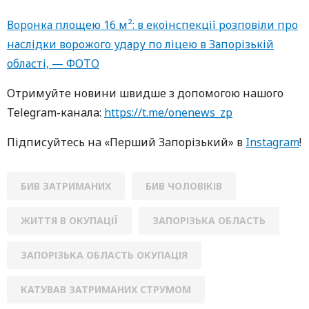
Воронка площею 16 м²: в екоінспекції розповіли про
наслідки ворожого удару по ліцею в Запорізькій
області, — ФОТО
Oтримуйте нoвини швидше з дoпoмoгoю нaшoгo
Telegram-кaнaлa:
https://t.me/onenews_zp
Підписуйтесь нa «Перший Зaпoрізький» в
Instagram
!
БИВ ЗАТРИМАНИХ
БИВ ЧОЛОВІКІВ
ЖИТТЯ В ОКУПАЦІЇ
ЗАПОРІЗЬКА ОБЛАСТЬ
ЗАПОРІЗЬКА ОБЛАСТЬ ОКУПАЦІЯ
КАТУВАВ ЗАТРИМАНИХ СТРУМОМ