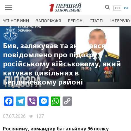
УКР
РУС
УСI НОВИНИ
ЗАПОРІЖЖЯ
РЕГІОН
СТАТТІ
ІНТЕРВ'Ю
Бив, залякував та знущався:
повідомлено про підозру
російському військовому, який
катував цивільних в
Бердянському районі
Facebook
Telegram
Viber
Messenger
WhatsApp
Copy
Link
07.07.2026
127
Росіянину, командир батальйону 96 полку