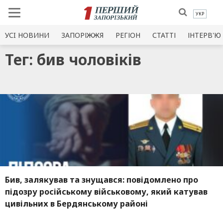
УКР
УСI НОВИНИ
ЗАПОРІЖЖЯ
РЕГІОН
СТАТТІ
ІНТЕРВ'Ю
Тег: бив чоловіків
Бив, залякував та знущався: повідомлено про
підозру російському військовому, який катував
цивільних в Бердянському районі