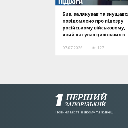
Бив, залякував та знущавс
повідомлено про підозру
російському військовому,
який катував цивільних в
Бердянському районі
07.07.2026
127
Новини мiста, в якому ти живеш.