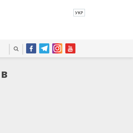
УКР
ів