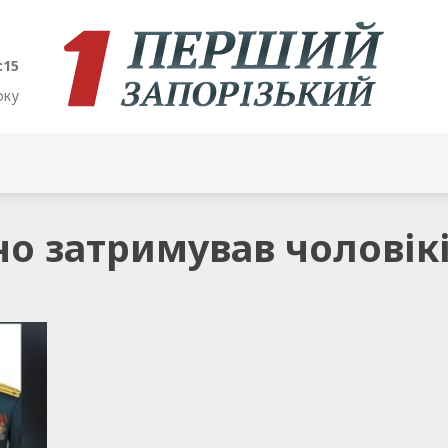
:15
оку
но затримував чоловік