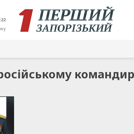
:22
оку
а російському команди