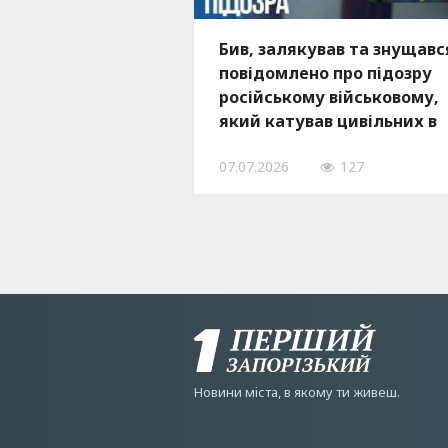
Бив, залякував та знущавс
повідомлено про підозру
російському військовому,
який катував цивільних в
Бердянському районі
07.07.2026
127
Новини мiста, в якому ти живеш.