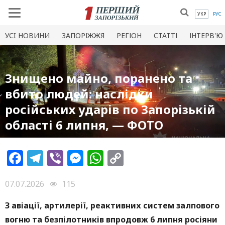
УКР
РУС
УСI НОВИНИ
ЗАПОРІЖЖЯ
РЕГІОН
СТАТТІ
ІНТЕРВ'Ю
Знищено майно, поранено та
вбито людей: наслідки
російських ударів по Запорізькій
області 6 липня, — ФОТО
Facebook
Telegram
Viber
Messenger
WhatsApp
Copy
Link
07.07.2026
115
З авіації, артилерії, реактивних систем залпового
вогню та безпілотників впродовж 6 липня росіяни