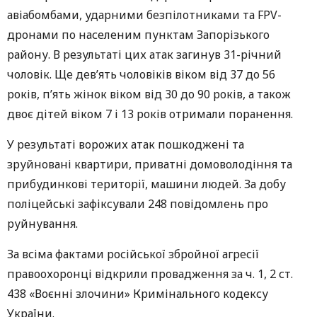
авіабомбами, ударними безпілотниками та FPV-
дронами по населеним пунктам Запорізького
району. В результаті цих атак загинув 31-річний
чоловік. Ще дев’ять чоловіків віком від 37 до 56
років, п’ять жінок віком від 30 до 90 років, а також
двоє дітей віком 7 і 13 років отримали поранення.
У результаті ворожих атак пошкоджені та
зруйновані квартири, приватні домоволодіння та
прибудинкові території, машини людей. За добу
поліцейські зафіксували 248 повідомлень про
руйнування.
За всіма фактами російської збройної агресії
правоохоронці відкрили провадження за ч. 1, 2 ст.
438 «Воєнні злочини» Кримінального кодексу
України.