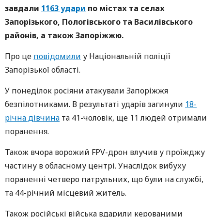
завдали
1163 удари
по містах та селах
Запорізького, Пологівського та Василівського
районів, а також Запоріжжю.
Про це
повідомили
у Національній поліції
Запорізької області.
У понеділок росіяни атакували Запоріжжя
безпілотниками. В результаті ударів загинули
18-
річна дівчина
та 41-чоловік, ще 11 людей отримали
поранення.
Також вчора ворожий FPV-дрон влучив у проїжджу
частину в обласному центрі. Унаслідок вибуху
пораненні четверо патрульних, що були на службі,
та 44-річний місцевий житель.
Також російські війська вдарили керованими