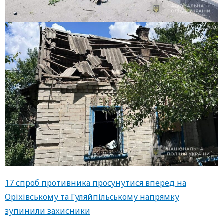
17 спроб противника просунутися вперед на
Оріхівському та Гуляйпільському напрямку
зупинили захисники