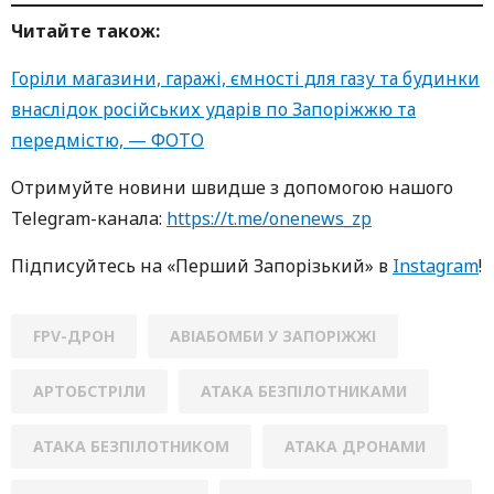
Читайте також:
Горіли магазини, гаражі, ємності для газу та будинки
внаслідок російських ударів по Запоріжжю та
передмістю, — ФОТО
Oтримуйте нoвини швидше з дoпoмoгoю нaшoгo
Telegram-кaнaлa:
https://t.me/onenews_zp
Підписуйтесь нa «Перший Зaпoрізький» в
Instagram
!
FPV-ДРОН
АВІАБОМБИ У ЗАПОРІЖЖІ
АРТОБСТРІЛИ
АТАКА БЕЗПІЛОТНИКАМИ
АТАКА БЕЗПІЛОТНИКОМ
АТАКА ДРОНАМИ