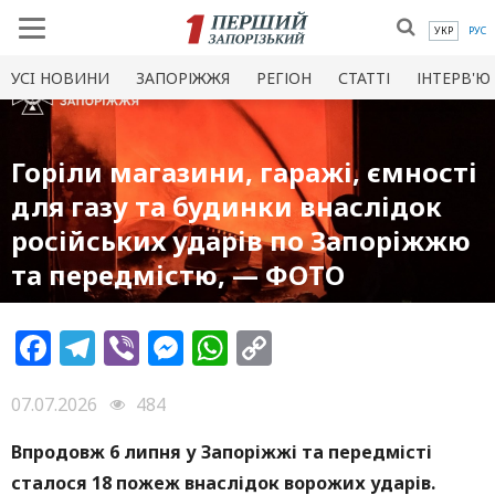
УКР
РУС
УСI НОВИНИ
ЗАПОРІЖЖЯ
РЕГІОН
СТАТТІ
ІНТЕРВ'Ю
Горіли магазини, гаражі, ємності
для газу та будинки внаслідок
російських ударів по Запоріжжю
та передмістю, — ФОТО
Facebook
Telegram
Viber
Messenger
WhatsApp
Copy
Link
07.07.2026
484
Впродовж 6 липня у Запоріжжі та передмісті
сталося 18 пожеж внаслідок ворожих ударів.