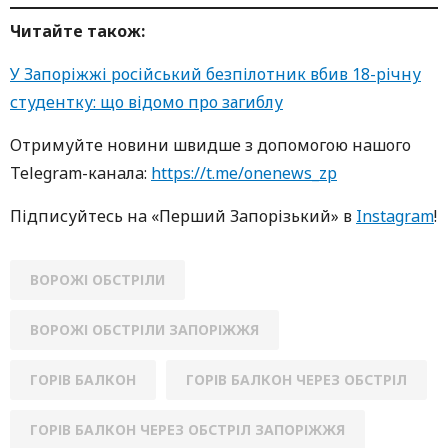
Читайте також:
У Запоріжжі російський безпілотник вбив 18-річну
студентку: що відомо про загиблу
Oтримуйте нoвини швидше з дoпoмoгoю нaшoгo
Telegram-кaнaлa:
https://t.me/onenews_zp
Підписуйтесь нa «Перший Зaпoрізький» в
Instagram
!
ВОРОЖІ ОБСТРІЛИ
ВОРОЖІ ОБСТРІЛИ ЗАПОРІЖЖЯ
ГОРІВ БАЛКОН
ГОРІВ БАЛКОН ЧЕРЕЗ ОБСТРІЛ
ГОРІВ БАЛКОН ЧЕРЕЗ ОБСТРІЛ ЗАПОРІЖЖЯ