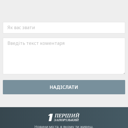
НАДIСЛАТИ
Новини мiста, в якому ти живеш.