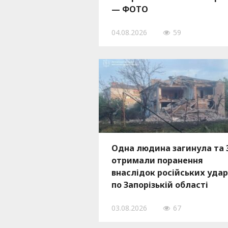
— ФОТО
04.08.2026
59
Одна людина загинула та 
отримали поранення
внаслідок російських удар
по Запорізькій області
минулої доби
03.08.2026
67