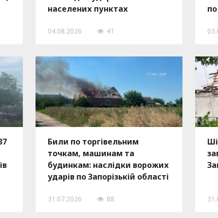
населених пунктах
по
Запорізької області
се
04.08.2026
41
03.
37
Били по торгівельним
Ші
точкам, машинам та
за
ів
будинкам: наслідки ворожих
За
ударів по Запорізькій області
30 липня, — ФОТО
31.07.2026
88
31.