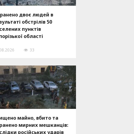
ранено двоє людей в
зультаті обстрілів 50
селених пунктів
порізької області
08.2026
33
ищено майно, вбито та
ранено мирних мешканців:
слідки російських ударів