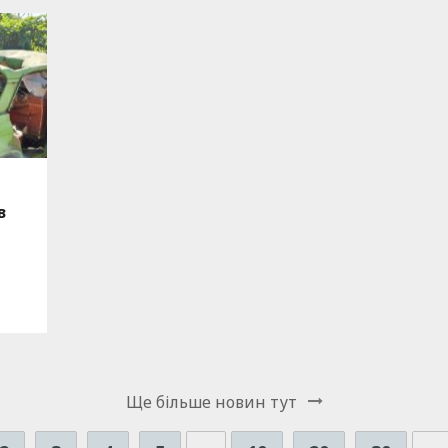
в
Ще бiльше новин тут