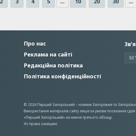
2
3
4
5
...
10
20
30
...
Про нас
Зв'я
Реклама на сайті
Редакційна політика
Політика конфіденційності
© 2026 Перший Запорізький –
новини Запоріжжя
та Запорізьк
Використання матеріалів сайту лише за умови посилання (для 
«Перший Запорiзький» не нижче третього абзацу.
Усi права захищенi.