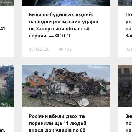
Били по будинках людей:
По
наслідки російських ударів
ре
041
по Запорізькій області 4
на
і
серпня, — ФОТО
За
05.08.2026
132
05.
Росіяни вбили двох та
Зн
поранили ще 11 людей
по
ня,
внаслідок ударів по 60
на