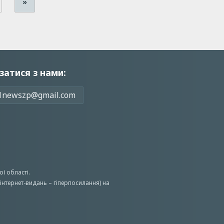
»
затися з нами:
1newszp@gmail.com
ої області.
інтернет-видань – гіперпосилання) на