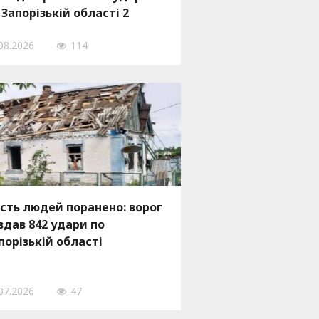
 Запорізькій області 2
рпня, — ФОТО
08.2026
114
сть людей поранено: ворог
вдав 842 удари по
порізькій області
07.2026
47