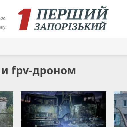
:21
оку
ли fpv-дроном