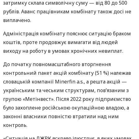
затримку склала символічну суму — від 80 до 500
рублів. Аванс працівникам комбінату також досі не
виплачено.
Адміністрація комбінату пояснює ситуацію браком
коштів, проте продовжує вимагати від людей
виходу на роботу в умовах хронічних невиплат.
До початку повномасштабного вторгнення
контрольний пакет акцій комбінату (51 %) належав
словацькій компанії Minerfin a.s., а решта акцій —
українським та чеським структурам, пов’язаним з
групою «Метінвест». Після 2022 року підприємство
було захоплене російською окупаційною владою, а
законні власники повністю втратили над ним
контроль.
«Ситуація на ДЖРК яскраво ілюструє, в яких умовах