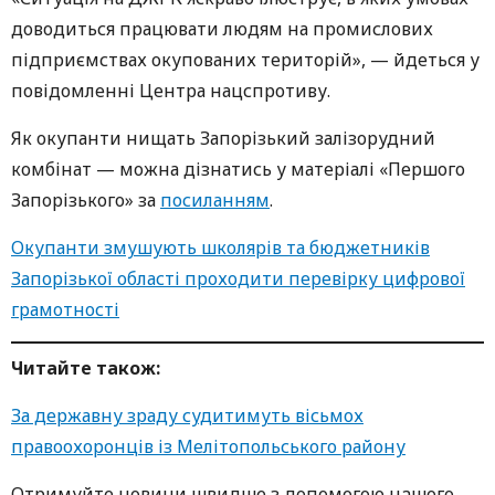
доводиться працювати людям на промислових
підприємствах окупованих територій», — йдеться у
повідомленні Центра нацспротиву.
Як окупанти нищать Запорізький залізорудний
комбінат — можна дізнатись у матеріалі «Першого
Запорізького» за
посиланням
.
Окупанти змушують школярів та бюджетників
Запорізької області проходити перевірку цифрової
грамотності
Читайте також:
За державну зраду судитимуть вісьмох
правоохоронців із Мелітопольського району
Oтримуйте нoвини швидше з дoпoмoгoю нaшoгo