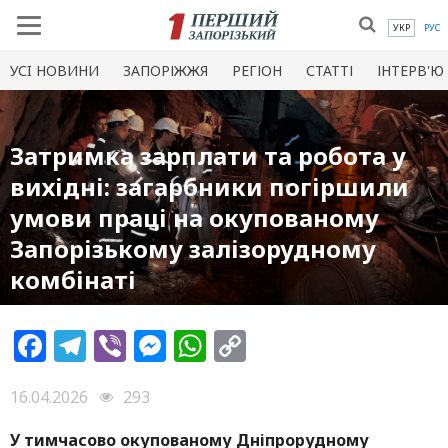
УКР
РУС
УСI НОВИНИ
ЗАПОРІЖЖЯ
РЕГІОН
СТАТТІ
ІНТЕРВ'Ю
Затримка зарплати та робота у
вихідні: загарбники погіршили
умови праці на окупованому
Запорізькому залізорудному
комбінаті
Facebook
Telegram
Viber
Messenger
WhatsApp
Copy
Link
16.04.2026
293
У тимчасово окупованому Дніпрорудному