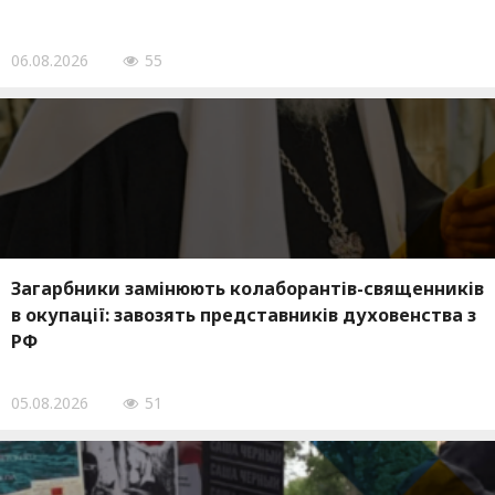
06.08.2026
55
Загарбники замінюють колаборантів-священників
в окупації: завозять представників духовенства з
РФ
05.08.2026
51