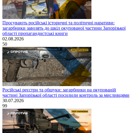
Просувають російські історичні та політичні наративи:
загарбники завозять до шкіл окупованої частини Запорізької
області пропагандистські книги
02.08.2026
50
Російські реєстри та обшуки: загарбники на окупованій
частині Запорізької області посилили контроль за мисливцями
30.07.2026
99