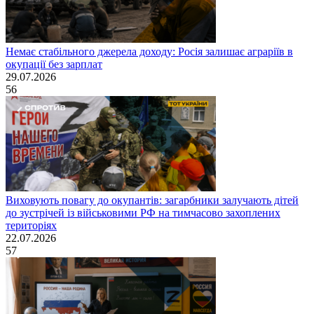
Немає стабільного джерела доходу: Росія залишає аграріїв в
окупації без зарплат
29.07.2026
56
Виховують повагу до окупантів: загарбники залучають дітей
до зустрічей із військовими РФ на тимчасово захоплених
територіях
22.07.2026
57