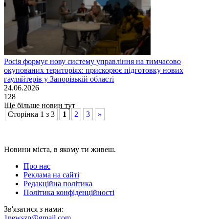
Росія формує нову систему управління на тимчасово
окупованих територіях: прискорює підготовку нових
гауляйтерів у Запорізькій області
24.06.2026
128
Ще бiльше новин тут
Сторінка 1 з 3
1
2
3
»
Новини мiста, в якому ти живеш.
Про нас
Реклама на сайті
Редакційна політика
Політика конфіденційності
Зв'язатися з нами:
1newszp@gmail.com