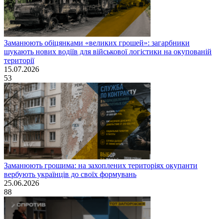
Заманюють обіцянками «великих грошей»: загарбники
шукають нових водіїв для військової логістики на окупованій
території
15.07.2026
53
Заманюють грошима: на захоплених територіях окупанти
вербують українців до своїх формувань
25.06.2026
88