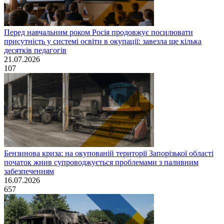
Перед навчальним роком Росія продовжує посилювати
присутність у системі освіти в окупації: завезла ще кілька
десятків педагогів
21.07.2026
107
Бензинова криза: на окупованій території Запорізької області
початок жнив супроводжується проблемами з паливним
забезпеченням
16.07.2026
657