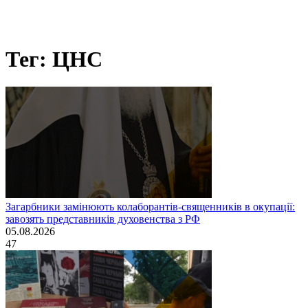
Тег: ЦНС
Загарбники замінюють колаборантів-священників в окупації:
завозять представників духовенства з РФ
05.08.2026
47