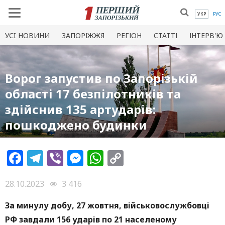
УКР
РУС
УСI НОВИНИ
ЗАПОРІЖЖЯ
РЕГІОН
СТАТТІ
ІНТЕРВ'Ю
Ворог запустив по Запорізькій
області 17 безпілотників та
здійснив 135 артударів:
пошкоджено будинки
Facebook
Telegram
Viber
Messenger
WhatsApp
Copy
Link
28.10.2023
3 416
За минулу добу, 27 жовтня, військовослужбовці
РФ завдали 156 ударів по 21 населеному