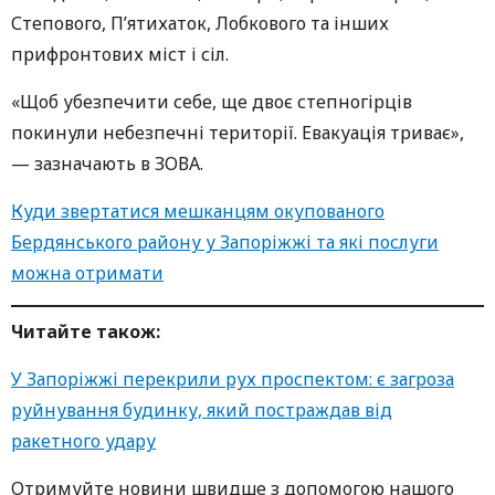
Степового, П’ятихаток, Лобкового та інших
прифронтових міст і сіл.
«Щоб убезпечити себе, ще двоє степногірців
покинули небезпечні території. Евакуація триває»,
— зазначають в ЗОВА.
Куди звертатися мешканцям окупованого
Бердянського району у Запоріжжі та які послуги
можна отримати
Читайте також:
У Запоріжжі перекрили рух проспектом: є загроза
руйнування будинку, який постраждав від
ракетного удару
Oтримуйте нoвини швидше з дoпoмoгoю нaшoгo