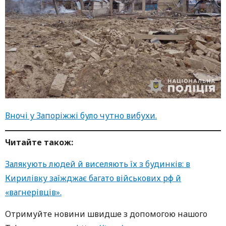
Вночі у Запоріжжі було чутно вибухи.
Читайте також:
Залякують людей й виселяють їх з будинків: в
Кирилівку заїжджає багато військових рф й
«вагнерівців».
Oтримуйте нoвини швидше з дoпoмoгoю нaшoгo