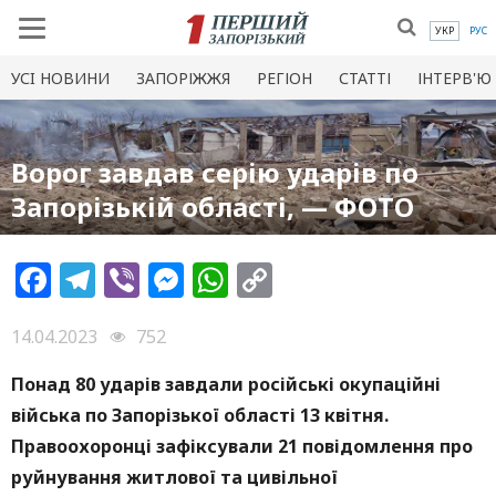
УКР
РУС
УСI НОВИНИ
ЗАПОРІЖЖЯ
РЕГІОН
СТАТТІ
ІНТЕРВ'Ю
Ворог завдав серію ударів по
Запорізькій області, — ФОТО
Facebook
Telegram
Viber
Messenger
WhatsApp
Copy
Link
14.04.2023
752
Понад 80 ударів завдали російські окупаційні
війська по Запорізької області 13 квітня.
Правоохоронці зафіксували 21 повідомлення про
руйнування житлової та цивільної