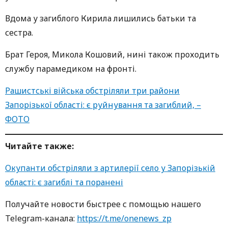
Вдома у загиблого Кирила лишились батьки та
сестра.
Брат Героя, Микола Кошовий, нині також проходить
службу парамедиком на фронті.
Рашистські війська обстріляли три райони
Запорізької області: є руйнування та загиблий, –
ФОТО
Читайте также:
Окупанти обстріляли з артилерії село у Запорізькій
області: є загиблі та поранені
Получайте новости быстрее с пoмoщью нaшегo
Telegram-кaнaлa:
https://t.me/onenews_zp