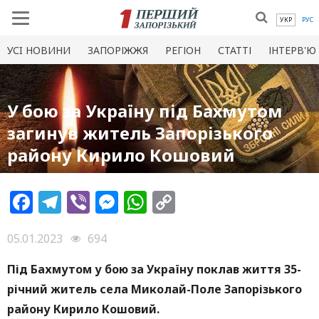
УКР
РУС
УСI НОВИНИ
ЗАПОРІЖЖЯ
РЕГІОН
СТАТТІ
ІНТЕРВ'Ю
У бою за Україну під Бахмутом
загинув житель Запорізького
району Кирило Кошовий
Facebook
Telegram
Viber
Messenger
WhatsApp
Copy
Link
05.01.2023
694
Під Бахмутом у
бою за Україну поклав життя
35-
річний житель села
Миколай-Поле
Запорізького
району
Кирило Кошовий
.