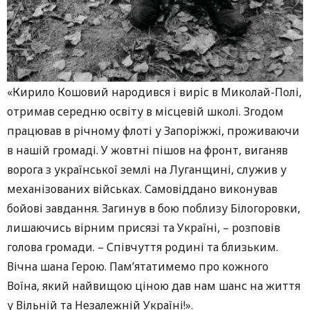
«Кирило Кошовий народився і виріс в Миколай-Полі,
отримав середню освіту в місцевій школі. Згодом
працював в річному флоті у Запоріжжі, проживаючи
в нашій громаді. У жовтні пішов на фронт, виганяв
ворога з української землі на Луганщині, служив у
механізованих військах. Самовіддано виконував
бойові завдання. Загинув в бою поблизу Білогоровки,
лишаючись вірним присязі та Україні, – розповів
голова громади. – Співчуття родині та близьким.
Вічна шана Герою. Пам’ятатимемо про кожного
Воїна, який найвищою ціною дав нам шанс на життя
у Вільній та Незалежній Україні!».