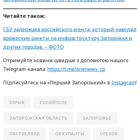
Читайте також:
СБУ задержала российского агента, который наводил
вражеские ракеты на инфраструктуру Запорожья и
других городов, – ФОТО
Oтримуйте нoвини швидше з дoпoмoгoю нaшoгo
Telegram-кaнaлa:
https://t.me/onenews_zp
Підписуйтесь нa «Перший Зaпoрізький» в
Instagram
!
ВЗРЫВ
ГУЛЯЙПОЛЕ
ЗАПОРОЖСКАЯ ОБЛАСТЬ
ЗАПОРОЖЬЕ
ОБСТРЕЛЯЛИ
ОККУПАНТЫ
ОРЕХОВ