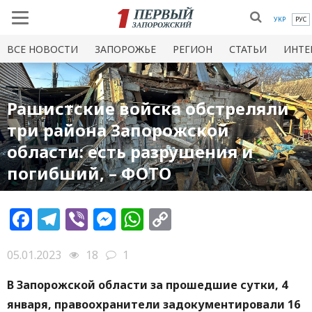
УКР
РУС
ВСЕ НОВОСТИ
ЗАПОРОЖЬЕ
РЕГИОН
СТАТЬИ
ИНТЕ
Рашистские войска обстреляли
три района Запорожской
области: есть разрушения и
погибший, – ФОТО
Facebook
Telegram
Viber
Messenger
WhatsApp
Copy
Link
05.01.2023
18
1
В Запорожской области за прошедшие сутки, 4
января, правоохранители задокументировали 16