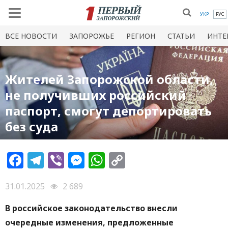
УКР
РУС
ВСЕ НОВОСТИ
ЗАПОРОЖЬЕ
РЕГИОН
СТАТЬИ
ИНТЕ
Жителей Запорожской области,
не получивших российский
паспорт, смогут депортировать
без суда
Facebook
Telegram
Viber
Messenger
WhatsApp
Copy
Link
31.01.2025
2 689
В российское законодательство внесли
очередные изменения, предложенные