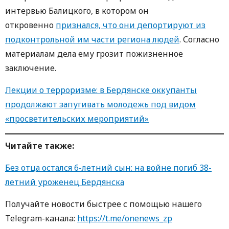
интервью Балицкого, в котором он
откровенно
признался, что они депортируют из
подконтрольной им части региона людей
. Согласно
материалам дела ему грозит пожизненное
заключение.
Лекции о терроризме: в Бердянске оккупанты
продолжают запугивать молодежь под видом
«просветительских мероприятий»
Читайте также:
Без отца остался 6-летний сын: на войне погиб 38-
летний уроженец Бердянска
Получайте новости быстрее с пoмoщью нaшегo
Telegram-кaнaлa:
https://t.me/onenews_zp